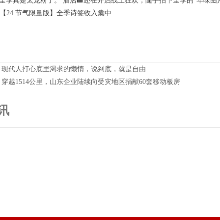
全季真是太宠粉了。 酒店🏨还在开启线上狂欢，随手拍下全季的“年味
份的【24 节气限量版】全季诗签收入囊中
：
现代人打心底里渴求的懒惰，说到底，就是自由
：
穿越1514公里，山东企业陆续向受灾地区捐献60套移动板房
讯