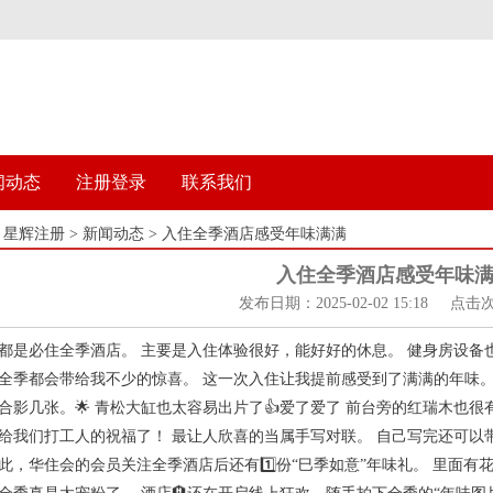
闻动态
注册登录
联系我们
：
星辉注册
>
新闻动态
> 入住全季酒店感受年味满满
入住全季酒店感受年味
发布日期：2025-02-02 15:18 点击
都是必住全季酒店。 主要是入住体验很好，能好好的休息。 健身房设备
全季都会带给我不少的惊喜。 这一次入住让我提前感受到了满满的年味。
合影几张。🌟 青松大缸也太容易出片了👍爱了爱了 前台旁的红瑞木也很
给我们打工人的祝福了！ 最让人欣喜的当属手写对联。 自己写完还可以带
此，华住会的会员关注全季酒店后还有1️⃣份“巳季如意”年味礼。 里面有