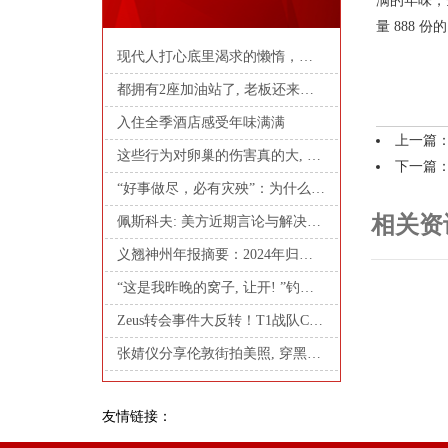
满的年味，
量 888 
现代人打心底里渴求的懒惰，说到底，就是自由
都拥有2座加油站了, 老板还来应聘当司机?
入住全季酒店感受年味满满
上一篇
这些行为对卵巢的伤害真的大, 但很多姑娘却还在做
下一篇
“好事做尽，必有灾殃”：为什么有情有义的人，后来都修了无情道
相关资
佩斯科夫: 美方近期言论与解决俄乌冲突意愿不冲突
义翘神州年报摘要：2024年归母净利润同比减少53.13%
“这是我昨晚的窝子, 让开! ”钓友抢位折我鱼竿, 我选择了报警!
Zeus转会事件大反转！T1战队COO：4年长约+不降薪，也没能留住他_宙斯_吕布_回应
张婧仪分享伦敦街拍美照, 穿黑色束腰大衣戴贝雷帽优雅又大气!
友情链接：