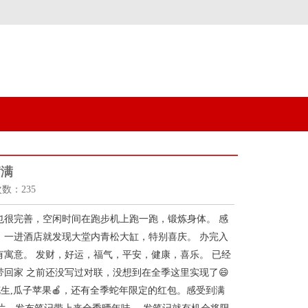
满满
次数：235
也很完善，空闲时间在跑步机上跑一跑，锻炼身体。 感
 一进酒店就发现大堂内青松大缸，特别喜庆。 办完入
有寓意。 发财，好运，福气，平安，健康，喜乐。 已经
回家 之前还没写过对联，没想到在全季这里实现了😄
花生,瓜子苹果🍎，还有全季蛇年限定的红包。感受到满