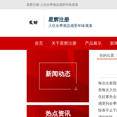
星辉注册-入住全季酒店感受年味满满
星辉注册
入住全季酒店感受年味满满
首页
关于星辉注册
产品展示
新
你的位置
新闻动态
每次出差我
觉每次入住
住赶紧先去
感受到全季
惊喜不止于
热点资讯